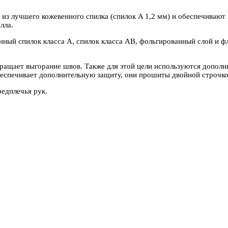
 из лучшего кожевенного спилка (спилок A 1,2 мм) и обеспечиваю
лла.
нный спилок класса A, спилок класса AB, фольгированный слой и 
ащает выгорание швов. Также для этой цели используются дополни
беспечивает дополнительную защиту, они прошиты двойной строчко
едплечья рук.