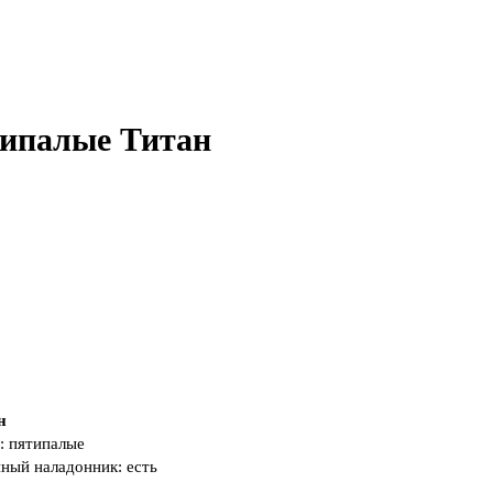
типалые Титан
н
:
пятипалые
ный наладонник:
есть