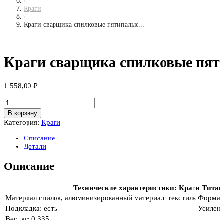
/
Краги
/
Краги сварщика спилковые пятипалые...
Краги сварщика спилковые пя
1 558,00
₽
Количество
товара
В корзину
Краги
Категория:
Краги
сварщика
спилковые
Описание
пятипалые
Детали
Титан
Описание
Технические характеристики: Краги Тита
Материал
спилок, алюминизированный материал, текстиль
Форма
Подкладка:
есть
Усилен
Вес, кг:
0.335