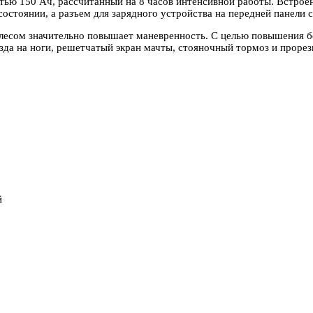
ью 150 Ач, рассчитанный на 8 часов интенсивной работы. Встроен
состоянии, а разъем для зарядного устройства на передней панели
лесом значительно повышает маневренность. С целью повышения б
да на ноги, решетчатый экран мачты, стояночный тормоз и прорез
й