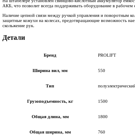
На штабелере установлен свинцово-кислотный аккумулятор емкост
АКБ, что позволит всегда поддерживать оборудование в рабочем 
Наличие цепной связи между ручкой управления и поворотным ко
защитные кожухи на колесах, предотвращающие возможность наез
скольжение рук.
Детали
Бренд
PROLIFT
Ширина вил, мм
550
Тип
полуэлектрически
Грузоподъемность, кг
1500
Общая длина, мм
1800
Общая ширина, мм
760