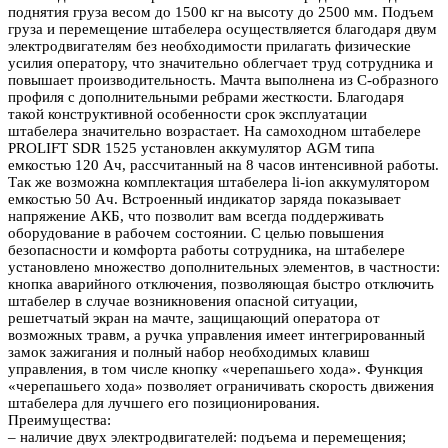
поднятия груза весом до 1500 кг на высоту до 2500 мм. Подъем
груза и перемещение штабелера осуществляется благодаря двум
электродвигателям без необходимости прилагать физические
усилия оператору, что значительно облегчает труд сотрудника и
повышает производительность. Мачта выполнена из С-образного
профиля с дополнительными ребрами жесткости. Благодаря
такой конструктивной особенности срок эксплуатации
штабелера значительно возрастает. На самоходном штабелере
PROLIFT SDR 1525 установлен аккумулятор AGM типа
емкостью 120 Ач, рассчитанный на 8 часов интенсивной работы.
Так же возможна комплектация штабелера li-ion аккумулятором
емкостью 50 Ач. Встроенный индикатор заряда показывает
напряжение АКБ, что позволит вам всегда поддерживать
оборудование в рабочем состоянии. С целью повышения
безопасности и комфорта работы сотрудника, на штабелере
установлено множество дополнительных элементов, в частности:
кнопка аварийного отключения, позволяющая быстро отключить
штабелер в случае возникновения опасной ситуации,
решетчатый экран на мачте, защищающий оператора от
возможных травм, а ручка управления имеет интегрированный
замок зажигания и полный набор необходимых клавиш
управления, в том числе кнопку «черепашьего хода». Функция
«черепашьего хода» позволяет ограничивать скорость движения
штабелера для лучшего его позиционирования.
Преимущества:
– наличие двух электродвигателей: подъема и перемещения;