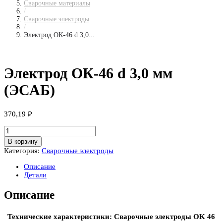
Сварочные материалы
/
Сварочные электроды
/
Электрод ОК-46 d 3,0...
Электрод ОК-46 d 3,0 мм
(ЭСАБ)
370,19
₽
Количество
товара
В корзину
Электрод
Категория:
Сварочные электроды
ОК-46
d
Описание
3,0
Детали
мм
(ЭСАБ)
Описание
Технические характеристики: Сварочные электроды OK 46