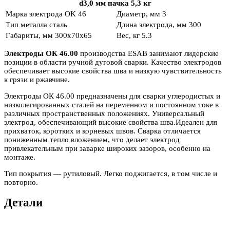
d3,0 мм пачка 5,3 кг
Марка электрода
OK 46
Диаметр, мм
3
Тип металла
сталь
Длина электрода, мм
300
Габариты, мм
300x70x65
Вес, кг
5.3
Электроды ОК 46.00
производства ESAB занимают лидерские
позиции в области ручной дуговой сварки. Качество электродов
обеспечивает высокие свойства шва и низкую чувствительность
к грязи и ржавчине.
Электроды ОК 46.00 предназначены для сварки углеродистых и
низколегированных сталей на переменном и постоянном токе в
различных пространственных положениях. Универсальный
электрод, обеспечивающий высокие свойства шва.Идеален для
прихваток, коротких и корневых швов. Сварка отличается
пониженным тепло вложением, что делает электрод
привлекательным при заварке широких зазоров, особенно на
монтаже.
Тип покрытия — рутиловый. Легко поджигается, в том числе и
повторно.
Детали