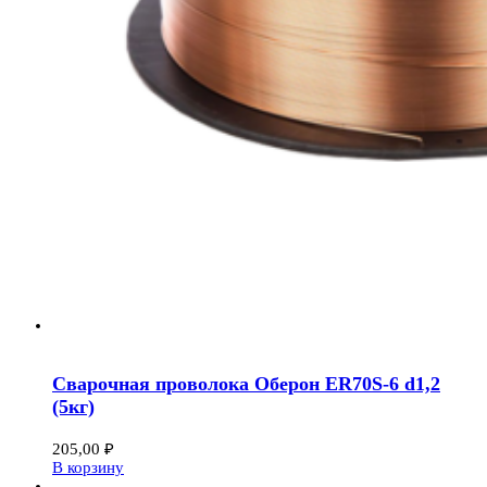
Сварочная проволока Оберон ER70S-6 d1,2
(5кг)
205,00
₽
В корзину