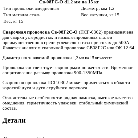
Св-08ГС-О d1,2 мм на 15 кг
Тип проволоки
омедненная
Диаметр, мм
1.2
Тип металла
сталь
Вес катушки, кг
15
Вес, кг
15
Сварочная проволока Св-08Г2С-О
(ПСГ-0302) предназначена
для сварки углеродистых и низколегированных сталей
преимущественно в среде углекислого газа при токах до 500А.
Является аналогом сварочной проволоке СВ08Г2С или ОК 12.64.
Диаметр поставляемой проволоки
1,2 мм на 15 кг кассете.
Проволока соответствует евронормам по жесткости. Временное
сопротивление разрыву проволоки 900-1350МПа.
Сварочная проволока ПСГ-0302 может применяться в области
короткой дуги и дуги струйного переноса
Отличительные особенности: рядная намотка, высокое качество
омеднения, герметичность упаковки, стабильный химический
состав.
Детали