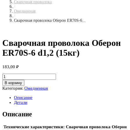
Сварочная проволока
/
Омедненная
/
Сварочная проволока Оберон ER70S-6...
Сварочная проволока Оберон
ER70S-6 d1,2 (15кг)
183,00
₽
Количество
товара
В корзину
Сварочная
Категория:
Омедненная
проволока
Оберон
Описание
ER70S-
Детали
6
d1,2
Описание
(15кг)
Технические характеристики: Сварочная проволока Оберон