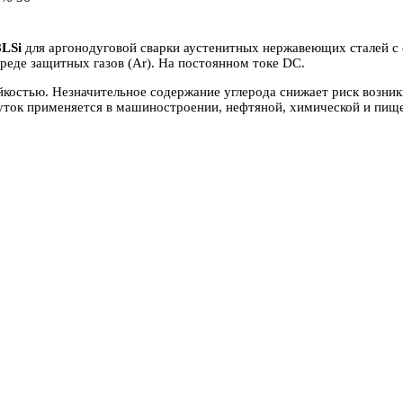
8LSi
для аргонодуговой сварки аустенитных нержавеющих сталей 
реде защитных газов (Ar). На постоянном токе DC.
костью. Незначительное содержание углерода снижает риск возник
ток применяется в машиностроении, нефтяной, химической и пищев