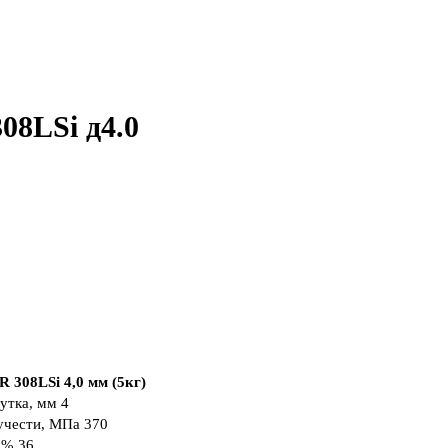
8LSi д4.0
308LSi 4,0 мм (5кг)
утка, мм
4
учести, МПа
370
 %
36