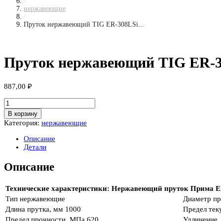
/
нержавеющие
/
Пруток нержавеющий TIG ER-308LSi...
Пруток нержавеющий TIG ER-30
887,00
₽
Количество
товара
В корзину
Пруток
Категория:
нержавеющие
нержавеющий
TIG
Описание
ER-
Детали
308LSi
д4.0
Описание
Технические характеристики: Нержавеющий пруток Прима ER 
Тип
нержавеющие
Диаметр пр
Длина прутка, мм
1000
Предел тек
Предел прочности, МПа
620
Удлинение,