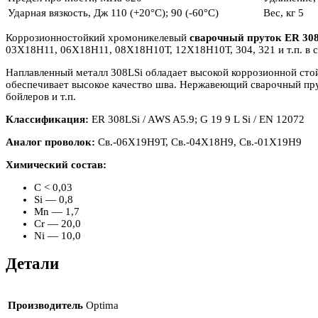
Ударная вязкость, Дж
110 (+20°С); 90 (-60°С)
Вес, кг
5
Коррозионностойкий хромоникелевый
сварочный пруток ER 30
03Х18Н11, 06Х18Н11, 08Х18Н10Т, 12Х18Н10Т, 304, 321 и т.п. в с
Наплавленный металл 308LSi обладает высокой коррозионной стой
обеспечивает высокое качество шва. Нержавеющий сварочный пру
бойлеров и т.п.
Классификация:
ER 308LSi / AWS A5.9; G 19 9 L Si / EN 12072
Аналог проволок:
Св.-06Х19Н9Т, Св.-04Х18Н9, Св.-01Х19Н9
Химический состав:
C < 0,03
Si — 0,8
Mn — 1,7
Cr — 20,0
Ni — 10,0
Детали
Производитель
Optima