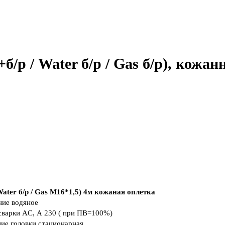
/р / Water б/р / Gas б/р), кожа
ter б/р / Gas M16*1,5) 4м кожаная оплетка
ние
водяное
сварки AC, А
230 ( при ПВ=100%)
ие головки
стационарная