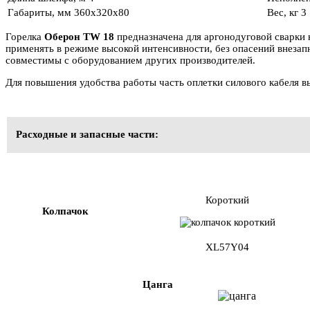
б/
Габариты, мм
360x320x80
Вес, кг
3
р),
кожанная
Горелка
Оберон TW 18
предназначена для аргонодуговой сварк
оплетка
применять в режиме высокой интенсивности, без опасений внезап
рукава
совместимы с оборудованием других производителей.
Для повышения удобства работы часть оплетки силового кабеля вы
Расходные и запасные части:
Короткий
Колпачок
XL57Y04
Цанга