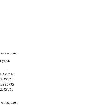
 линза увел.
–
L45V116
XL45V64
L995795
XL45V63
 линза увел.