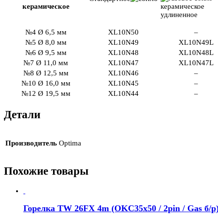
керамическое
№4 Ø 6,5 мм
XL10N50
–
№5 Ø 8,0 мм
XL10N49
XL10N49L
№6 Ø 9,5 мм
XL10N48
XL10N48L
№7 Ø 11,0 мм
XL10N47
XL10N47L
№8 Ø 12,5 мм
XL10N46
–
№10 Ø 16,0 мм
XL10N45
–
№12 Ø 19,5 мм
XL10N44
–
Детали
Производитель
Optima
Похожие товары
Горелка TW 26FX 4m (OKC35x50 / 2pin / Gas б/р