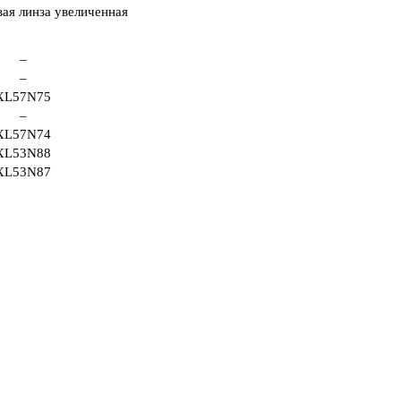
–
–
XL57N75
–
XL57N74
XL53N88
XL53N87