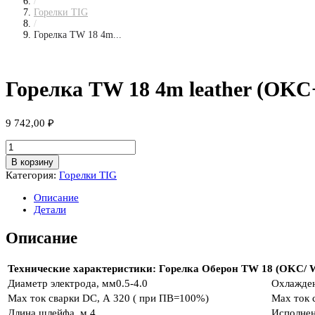
/
Горелки TIG
/
Горелка TW 18 4m...
Горелка TW 18 4m leather (OKC+б
9 742,00
₽
Количество
товара
В корзину
Горелка
Категория:
Горелки TIG
TW
18
Описание
4m
Детали
leather
(OKC+б/
Описание
р
/
Water
Технические характеристики: Горелка Оберон TW 18 (OKC/ Wa
б/
Диаметр электрода, мм
0.5-4.0
Охлажде
р
Max ток сварки DC, А
320 ( при ПВ=100%)
Max ток 
/
Gas
Длина шлейфа, м
4
Исполнен