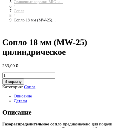
Сварочные горелки MIG и...
/
Сопла
/
Сопло 18 мм (MW-25)...
Сопло 18 мм (MW-25)
цилиндрическое
233,00
₽
Количество
товара
В корзину
Сопло
Категория:
Сопла
18
мм
Описание
(MW-
Детали
25)
цилиндрическое
Описание
Газораспределительное сопло
предназначено для подачи