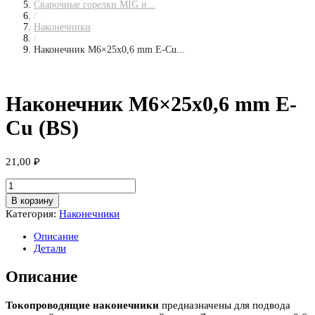
Сварочные горелки MIG и...
/
Наконечники
/
Наконечник М6×25х0,6 mm E-Cu...
Наконечник М6×25х0,6 mm E-
Cu (BS)
21,00
₽
Количество
товара
В корзину
Наконечник
Категория:
Наконечники
М6x25х0,6
mm
Описание
E-
Детали
Cu
(BS)
Описание
Токопроводящие наконечники
предназначены для подвода