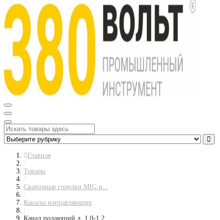
Главная
/
Товары
/
Сварочные горелки MIG и...
/
Каналы направляющие
/
Канал подающий д. 1,0-1,2...