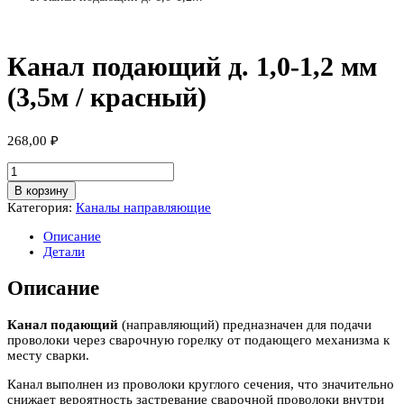
Канал подающий д. 1,0-1,2 мм
(3,5м / красный)
268,00
₽
Количество
товара
В корзину
Канал
Категория:
Каналы направляющие
подающий
д.
Описание
1,0-
Детали
1,2
мм
Описание
(3,5м
/
красный)
Канал подающий
(направляющий) предназначен для подачи
проволоки через сварочную горелку от подающего механизма к
месту сварки.
Канал выполнен из проволоки круглого сечения, что значительно
снижает вероятность застревание сварочной проволоки внутри