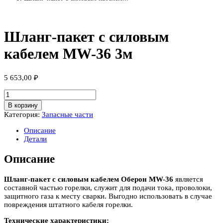
Шланг-пакет с силовым
кабелем MW-36 3м
5 653,00
₽
Количество
товара
В корзину
Шланг-
Категория:
Запасные части
пакет
с
Описание
силовым
Детали
кабелем
MW-
Описание
36
3м
Шланг-пакет с силовым кабелем Оберон MW-36
является
составной частью горелки, служит для подачи тока, проволоки,
защитного газа к месту сварки. Выгодно использовать в случае
повреждения штатного кабеля горелки.
Технические характеристики: