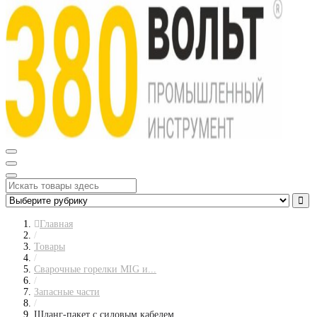
Главная
/
Товары
/
Сварочные горелки MIG и...
/
Запасные части
/
Шланг-пакет с силовым кабелем...