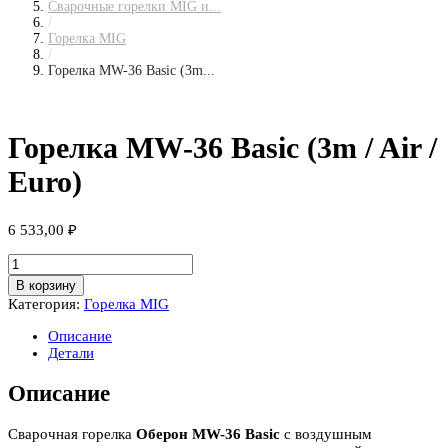
Сварочные горелки MIG и...
/
Горелка MIG
/
Горелка MW-36 Basic (3m...
Горелка MW-36 Basic (3m / Air /
Euro)
6 533,00
₽
Количество
товара
В корзину
Горелка
Категория:
Горелка MIG
MW-
36
Описание
Basic
Детали
(3m
/
Описание
Air
/
Euro)
Сварочная горелка
Оберон MW-36 Basic
с воздушным