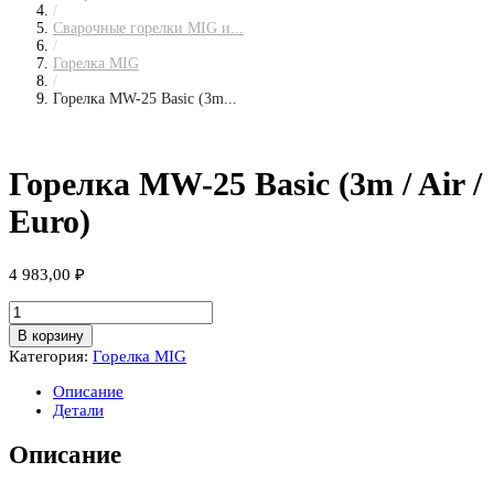
/
Сварочные горелки MIG и...
/
Горелка MIG
/
Горелка MW-25 Basic (3m...
Горелка MW-25 Basic (3m / Air /
Euro)
4 983,00
₽
Количество
товара
В корзину
Горелка
Категория:
Горелка MIG
MW-
25
Описание
Basic
Детали
(3m
/
Описание
Air
/