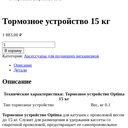
Тормозное устройство 15 кг
1 883,00
₽
Количество
товара
В корзину
Тормозное
Категория:
Аксессуары для подающих механизмов
устройство
15
Описание
кг
Детали
Описание
Технические характеристики: Тормозное устройство Optima
15 кг
Тип
тормозное устройство
Вес, кг
0.1
Тормозное устройство Optima
для катушек с проволокой весом
до 15 кг. Служит для размещения и удержания кассеты со
сварочной проволокой, предотвращает ее самопроизвольное