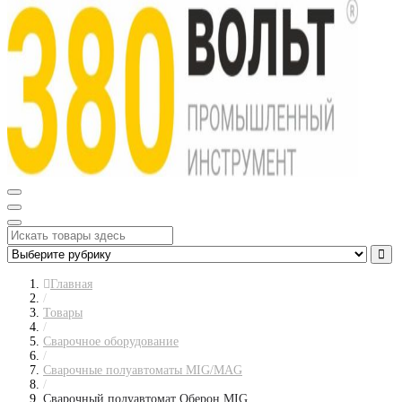
Главная
/
Товары
/
Сварочное оборудование
/
Сварочные полуавтоматы MIG/MAG
/
Сварочный полуавтомат Оберон MIG...