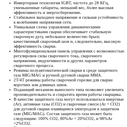
Инверторная технология IGBT, частота до 28 КГц,
уменьшенные габариты, меньший вес, более высокая
эффективность и энергосбережение.
Стабильное выходное напряжение и сильная устойчивость
к колебаниям напряжения сети.
Уникальная схема управления динамическими
характеристиками сварки обеспечивает стабильную
сварочную дугу, небольшое количество брызг,
качественный сварочный шов и, следовательно, высокую
эффективность сварки.
Многофункциональная панель управления с возможностью
регулировок силы сварочного тока, сварочного
напряжения, индуктивности и других параметров
сварочного процесса.
Режимы полуавтоматической сварки в среде защитного
газа MIG/MAG и ручной дуговой сварки MMA.
2Т/4Т режимы работы сварочной горелки для сварки
коротких или длинных швов.
Подающий механизм выносного типа позволяет увеличить
производительность и сократить время работы сварщика.
В качестве защитного газа могут использоваться инертные
(Ar), активные газы (CO2) и сварочные смеси (Ar + CO2)
для дуговой сварки плавящимся электродом в защитном
газе (MIG/MAG). Состав защитного газа может быть
следующим: 100% CO2, 80%Ar + 20%CO2, и 98%Ar
+2%CO2.