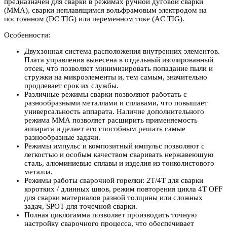
предназначен для сварки в режимах ручной дуговой сварки
(MMA), сварки неплавящимся вольфрамовым электродом на
постоянном (DC TIG) или переменном токе (AC TIG).
Особенности:
Двухзонная система расположения внутренних элементов.
Плата управления вынесена в отдельный изолированный
отсек, что позволяет минимизировать попадание пыли и
стружки на микроэлементы и, тем самым, значительно
продлевает срок их службы.
Различные режимы сварки позволяют работать с
разнообразными металлами и сплавами, что повышает
универсальность аппарата. Наличие дополнительного
режима ММА позволяет расширить применяемость
аппарата и делает его способным решать самые
разнообразные задачи.
Режимы импульс и композитный импульс позволяют с
легкостью и особым качеством сваривать нержавеющую
сталь, алюминиевые сплавы и изделия из тонколистового
металла.
Режимы работы сварочной горелки: 2Т/4Т для сварки
коротких / длинных швов, режим повторения цикла 4T OFF
для сварки материалов разной толщины или сложных
задач, SPOT для точечной сварки.
Полная циклогамма позволяет производить точную
настройку сварочного процесса, что обеспечивает