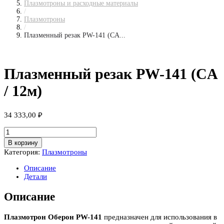
Плазмотроны и расходные материалы
/
Плазмотроны
/
Плазменный резак PW-141 (CA...
Плазменный резак PW-141 (CA
/ 12м)
34 333,00
₽
Количество
товара
В корзину
Плазменный
Категория:
Плазмотроны
резак
PW-
Описание
141
Детали
(CA
/
Описание
12м)
Плазмотрон Оберон PW-141
предназначен для использования в