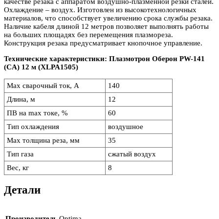
качестве резака с аппаратом воздушно-плазменной резки сталей.
Охлаждение – воздух. Изготовлен из высокотехнологичных
материалов, что способствует увеличению срока службы резака.
Наличие кабеля длиной 12 метров позволяет выполнять работы
на больших площадях без перемещения плазмореза.
Конструкция резака предусматривает кнопочное управление.
Технические характеристики: Плазмотрон Оберон PW-141
(CA) 12 м (XLPA1505)
Max сварочный ток, А
140
Длина, м
12
ПВ на max токе, %
60
Тип охлаждения
воздушное
Max толщина реза, мм
35
Тип газа
сжатый воздух
Вес, кг
8
Детали
Производитель
Optima