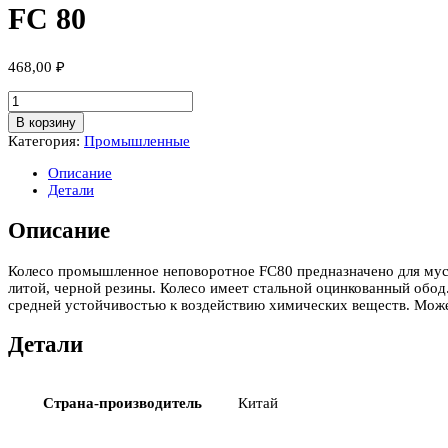
FC 80
468,00
₽
Количество
товара
В корзину
FC
Категория:
Промышленные
80
Описание
Детали
Описание
Колесо промышленное неповоротное FС80 предназначено для мус
литой, черной резины. Колесо имеет стальной оцинкованный обо
средней устойчивостью к воздействию химических веществ. Может
Детали
Страна-производитель
Китай