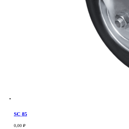
SC 85
0,00
₽