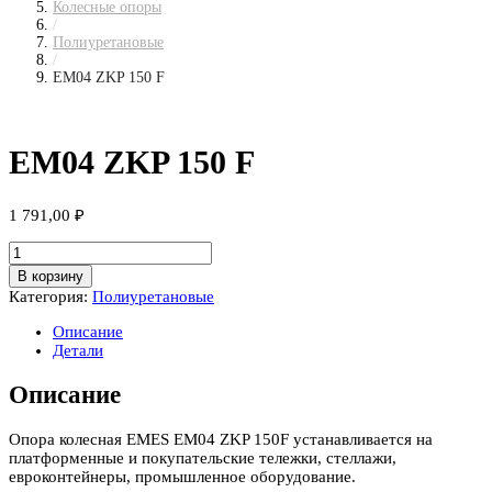
Колесные опоры
/
Полиуретановые
/
EM04 ZKP 150 F
EM04 ZKP 150 F
1 791,00
₽
Количество
товара
В корзину
EM04
Категория:
Полиуретановые
ZKP
150
Описание
F
Детали
Описание
Опора колесная EMES EM04 ZKP 150F устанавливается на
платформенные и покупательские тележки, стеллажи,
евроконтейнеры, промышленное оборудование.