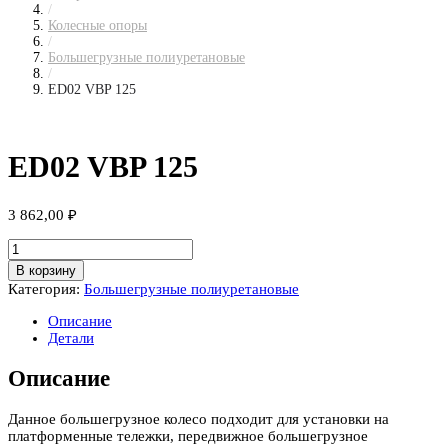
/
Колесные опоры
/
Большегрузные полиуретановые
/
ED02 VBP 125
ED02 VBP 125
3 862,00
₽
Количество
товара
В корзину
ED02
Категория:
Большегрузные полиуретановые
VBP
125
Описание
Детали
Описание
Данное большегрузное колесо подходит для установки на
платформенные тележки, передвижное большегрузное