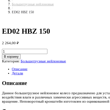
/
Большегрузные нейлоновые
/
ED02 HBZ 150
ED02 HBZ 150
2 264,00
₽
Количество
товара
В корзину
ED02
Категория:
Большегрузные нейлоновые
HBZ
150
Описание
Детали
Описание
Данное большегрузное нейлоновое колесо предназначено для уст
воздействия влаги и различных химически агрессивных веществ,
вращение. Неповоротный кронштейн изготовлен из оцинкованной 