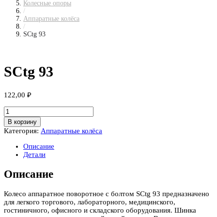
Колесные опоры
/
Аппаратные колёса
/
SCtg 93
SCtg 93
122,00
₽
Количество
товара
В корзину
SCtg
Категория:
Аппаратные колёса
93
Описание
Детали
Описание
Колесо аппаратное поворотное с болтом SCtg 93 предназначено
для легкого торгового, лабораторного, медицинского,
гостиничного, офисного и складского оборудования. Шинка