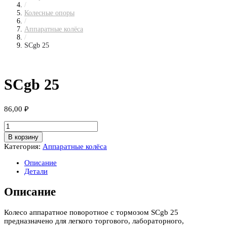
/
Колесные опоры
/
Аппаратные колёса
/
SCgb 25
SCgb 25
86,00
₽
Количество
товара
В корзину
SCgb
Категория:
Аппаратные колёса
25
Описание
Детали
Описание
Колесо аппаратное поворотное с тормозом SCgb 25
предназначено для легкого торгового, лабораторного,