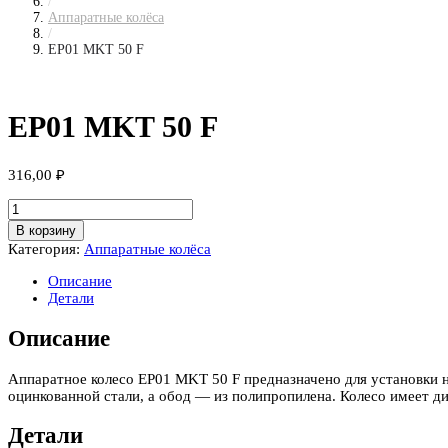
/
Аппаратные колёса
/
EP01 MKT 50 F
EP01 MKT 50 F
316,00
₽
Количество
товара
В корзину
EP01
Категория:
Аппаратные колёса
MKT
50
Описание
F
Детали
Описание
Аппаратное колесо EP01 MKT 50 F предназначено для установки н
оцинкованной стали, а обод — из полипропилена. Колесо имеет д
Детали