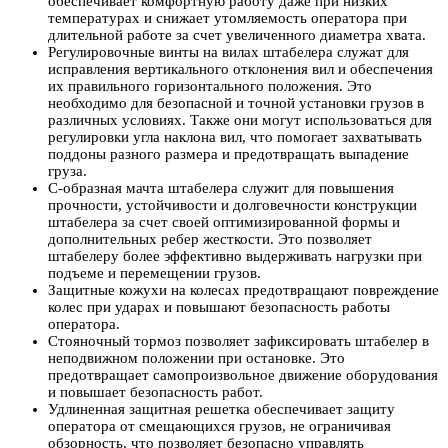
обеспечивает комфортную работу даже при низких
температурах и снижает утомляемость оператора при
длительной работе за счет увеличенного диаметра хвата.
Регулировочные винты на вилах штабелера служат для
исправления вертикального отклонения вил и обеспечения
их правильного горизонтального положения. Это
необходимо для безопасной и точной установки грузов в
различных условиях. Также они могут использоваться для
регулировки угла наклона вил, что помогает захватывать
поддоны разного размера и предотвращать выпадение
груза.
С-образная мачта штабелера служит для повышения
прочности, устойчивости и долговечности конструкции
штабелера за счет своей оптимизированной формы и
дополнительных ребер жесткости. Это позволяет
штабелеру более эффективно выдерживать нагрузки при
подъеме и перемещении грузов.
Защитные кожухи на колесах предотвращают повреждение
колес при ударах и повышают безопасность работы
оператора.
Стояночный тормоз позволяет зафиксировать штабелер в
неподвижном положении при остановке. Это
предотвращает самопроизвольное движение оборудования
и повышает безопасность работ.
Удлиненная защитная решетка обеспечивает защиту
оператора от смещающихся грузов, не ограничивая
обзорность, что позволяет безопасно управлять