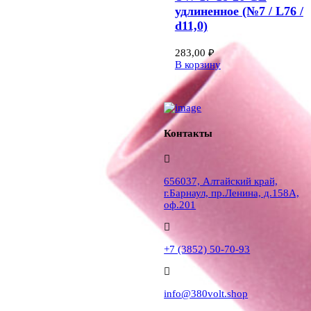
удлиненное (№7 / L76 /
d11,0)
283,00
₽
В корзину
Контакты
656037, Алтайский край,
г.Барнаул, пр.Ленина, д.158А,
оф.201
+7 (3852) 50-70-93
info@380volt.shop