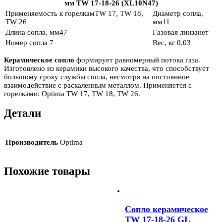
/
мм TW 17-18-26 (XL10N47)
d11,0)
Применяемость к горелкам
TW 17, TW 18,
Диаметр сопла,
TW 26
мм
11
Длина сопла, мм
47
Газовая линза
нет
Номер сопла
7
Вес, кг
0.03
Керамическое сопло
формирует равномерный потока газа.
Изготовлено из керамики высокого качества, что способствует
большому сроку службы сопла, несмотря на постоянное
взаимодействие с раскаленным металлом. Применяется с
горелками: Optima TW 17, TW 18, TW 26.
Детали
Производитель
Optima
Похожие товары
Сопло керамическое
TW 17-18-26 GL