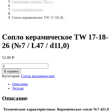
Сварочные горелки TIG и...
/
Сопла керамические
/
Сопло керамическое TW 17-18-26...
Сопло керамическое TW 17-18-
26 (№7 / L47 / d11,0)
52,00
₽
Количество
товара
В корзину
Сопло
Категория:
Сопла керамические
керамическое
TW
Описание
17-
Детали
18-
26
Описание
(№7
/
L47
Технические характеристики: Керамическое сопло №7 d11,0