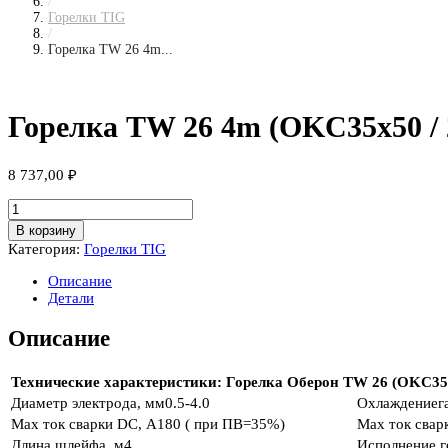
/
Горелки TIG
/
Горелка TW 26 4m...
Горелка TW 26 4m (OKC35x50 / 2
8 737,00
₽
Количество
товара
В корзину
Горелка
Категория:
Горелки TIG
TW
26
Описание
4m
Детали
(OKC35x50
/
Описание
2pin
/
Gas
Технические характеристики: Горелка Оберон TW 26 (OKC35x50
б/
Диаметр электрода, мм
0.5-4.0
Охлаждение
г
р)
Max ток сварки DC, А
180 ( при ПВ=35%)
Max ток свар
Длина шлейфа, м
4
Исполнение г