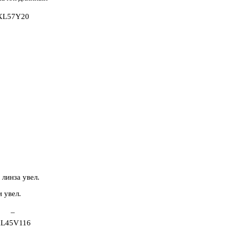
XL57Y20
 линза увел.
–
L45V116