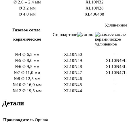
Ø 2,0 – 2,4 мм
XL10N32
Ø 3,2 мм
XL10N28
Ø 4,0 мм
XL406488
Удлиненное
Газовое сопло
Стандартное
керамическое
№4 Ø 6,5 мм
XL10N50
–
№5 Ø 8,0 мм
XL10N49
XL10N49L
№6 Ø 9,5 мм
XL10N48
XL10N48L
№7 Ø 11,0 мм
XL10N47
XL10N47L
№8 Ø 12,5 мм
XL10N46
–
№10 Ø 16,0 мм
XL10N45
–
№12 Ø 19,5 мм
XL10N44
–
Детали
Производитель
Optima