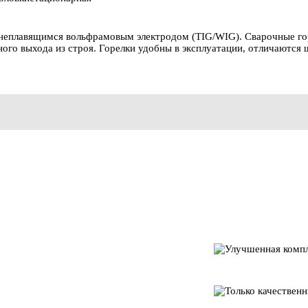
 неплавящимся вольфрамовым электродом (TIG/WIG). Сварочные г
ного выхода из строя. Горелки удобны в эксплуатации, отличаютс