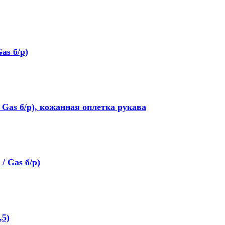
as б/р)
/ Gas б/р), кожанная оплетка рукава
/ Gas б/р)
,5)