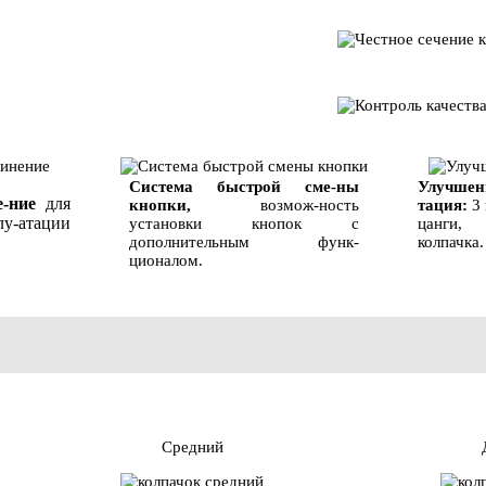
Система быстрой сме-ны
Улучш
-ние
для
кнопки,
возмож-ность
тация:
3
-атации
установки кнопок с
цанги,
дополнительным функ-
колпачка.
ционалом.
Средний