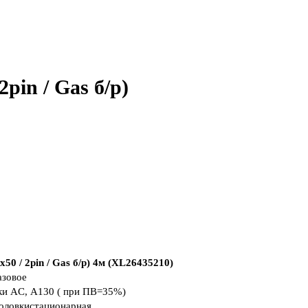
pin / Gas б/р)
 / 2pin / Gas б/р) 4м (XL26435210)
азовое
ки AC, А
130 ( при ПВ=35%)
оловки
стационарная