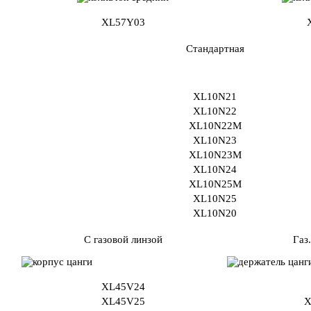
XL57Y03
Стандартная
XL10N21
XL10N22
XL10N22M
XL10N23
XL10N23M
XL10N24
XL10N25M
XL10N25
XL10N20
С газовой линзой
Газ.
XL45V24
XL45V25
X