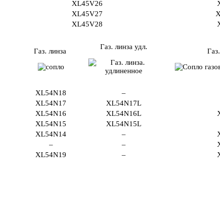
XL45V26
XL45V27
X
XL45V28
Газ. линза удл.
Газ. линза
Газ.
XL54N18
–
XL54N17
XL54N17L
XL54N16
XL54N16L
XL54N15
XL54N15L
XL54N14
–
–
–
XL54N19
–