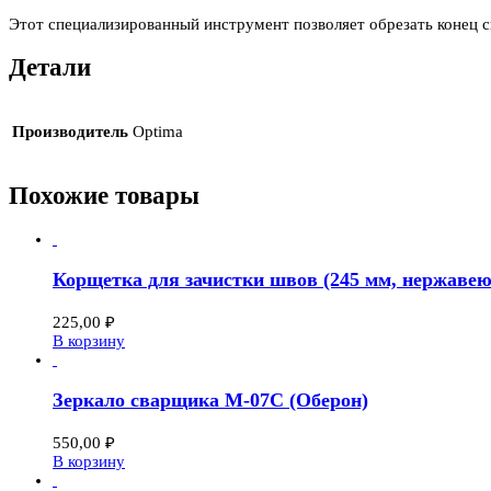
Этот специализированный инструмент позволяет обрезать конец св
Детали
Производитель
Optima
Похожие товары
Корщетка для зачистки швов (245 мм, нержаве
225,00
₽
В корзину
Зеркало сварщика M-07C (Оберон)
550,00
₽
В корзину