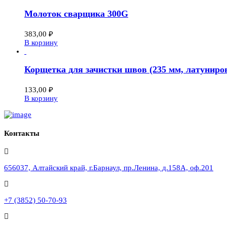
Молоток сварщика 300G
383,00
₽
В корзину
Корщетка для зачистки швов (235 мм, латуниро
133,00
₽
В корзину
Контакты
656037, Алтайский край, г.Барнаул, пр.Ленина, д.158А, оф.201
+7 (3852) 50-70-93