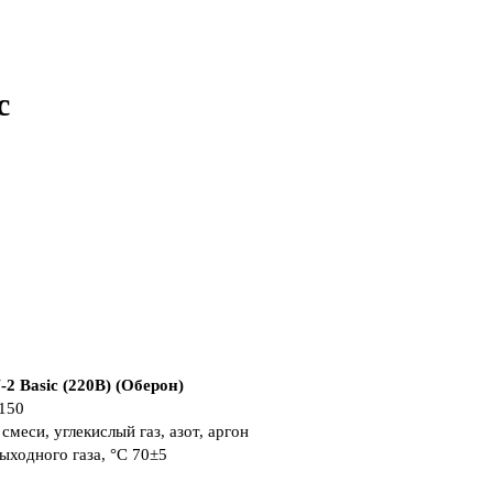
c
2 Basic (220В) (Оберон)
150
смеси, углекислый газ, азот, аргон
ыходного газа, °С
70±5