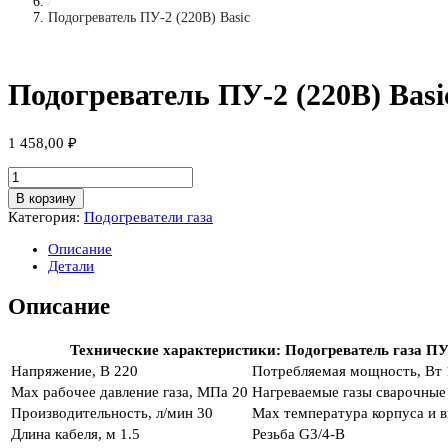
/
Подогреватель ПУ-2 (220В) Basic
Подогреватель ПУ-2 (220В) Basi
1 458,00
₽
Количество
товара
В корзину
Подогреватель
Категория:
Подогреватели газа
ПУ-2
(220В)
Описание
Basic
Детали
Описание
Технические характеристики: Подогреватель газа ПУ-
Напряжение, В
220
Потребляемая мощность, Вт
Max рабочее давление газа, МПа
20
Нагреваемые газы
сварочные 
Производительность, л/мин
30
Max температура корпуса и в
Длина кабеля, м
1.5
Резьба
G3/4-B