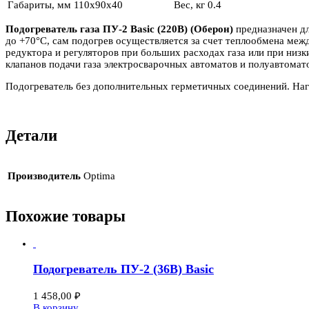
Габариты, мм
110x90x40
Вес, кг
0.4
Подогреватель газа ПУ-2 Basic (220В) (Оберон)
предназначен дл
до +70°С, сам подогрев осуществляется за счет теплообмена меж
редуктора и регуляторов при больших расходах газа или при ни
клапанов подачи газа электросварочных автоматов и полуавтомат
Подогреватель без дополнительных герметичных соединений. Нагр
Детали
Производитель
Optima
Похожие товары
Подогреватель ПУ-2 (36В) Basic
1 458,00
₽
В корзину