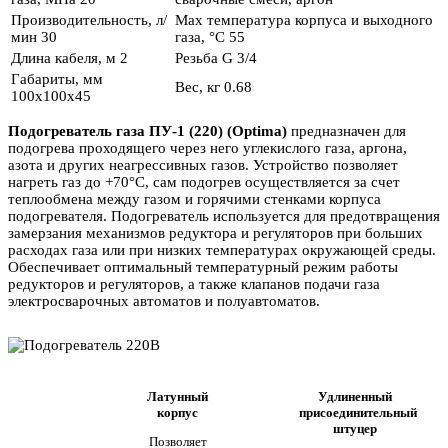
Производительность, л/
Max температура корпуса и выходного
мин
30
газа, °С
55
Длина кабеля, м
2
Резьба
G 3/4
Габариты, мм
Вес, кг
0.68
100x100x45
Подогреватель газа ПУ-1 (220) (Optima)
предназначен для
подогрева проходящего через него углекислого газа, аргона,
азота и других неагрессивных газов. Устройство позволяет
нагреть газ до +70°С, сам подогрев осуществляется за счет
теплообмена между газом и горячими стенками корпуса
подогревателя. Подогреватель используется для предотвращения
замерзания механизмов редуктора и регуляторов при больших
расходах газа или при низких температурах окружающей среды.
Обеспечивает оптимальный температурный режим работы
редукторов и регуляторов, а также клапанов подачи газа
электросварочных автоматов и полуавтоматов.
Латунный
Удлиненный
корпус
присоединительный
штуцер
Позволяет