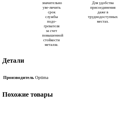
значительно
Для удобства
уве-личить
присоединения
срок
даже в
службы
труднодоступных
подо-
местах.
гревателя
за счет
повышенной
стойкости
металла.
Детали
Производитель
Optima
Похожие товары