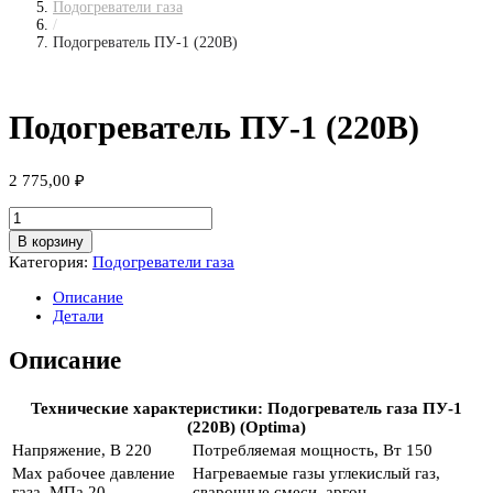
Подогреватели газа
/
Подогреватель ПУ-1 (220В)
Подогреватель ПУ-1 (220В)
2 775,00
₽
Количество
товара
В корзину
Подогреватель
Категория:
Подогреватели газа
ПУ-1
(220В)
Описание
Детали
Описание
Технические характеристики: Подогреватель газа ПУ-1
(220В) (Optima)
Напряжение, В
220
Потребляемая мощность, Вт
150
Max рабочее давление
Нагреваемые газы
углекислый газ,
газа, МПа
20
сварочные смеси, аргон