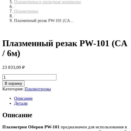
Плазмотроны и расходные материалы
/
Плазмотроны
/
Плазменный резак PW-101 (CA...
Плазменный резак PW-101 (CA
/ 6м)
23 833,00
₽
Количество
товара
В корзину
Плазменный
Категория:
Плазмотроны
резак
PW-
Описание
101
Детали
(CA
/
Описание
6м)
Плазмотрон Оберон PW-101
предназначен для использования в