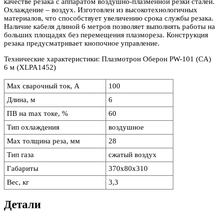
качестве резака с аппаратом воздушно-плазменной резки сталей.
Охлаждение – воздух. Изготовлен из высокотехнологичных
материалов, что способствует увеличению срока службы резака.
Наличие кабеля длиной 6 метров позволяет выполнять работы на
больших площадях без перемещения плазмореза. Конструкция
резака предусматривает кнопочное управление.
Технические характеристики: Плазмотрон Оберон PW-101 (CA)
6 м (XLPA1452)
Max сварочный ток, А
100
Длина, м
6
ПВ на max токе, %
60
Тип охлаждения
воздушное
Max толщина реза, мм
28
Тип газа
сжатый воздух
Габариты
370х80х310
Вес, кг
3,3
Детали