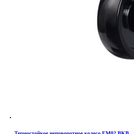
Термостойкое неповоротное колесо EM02 BKB