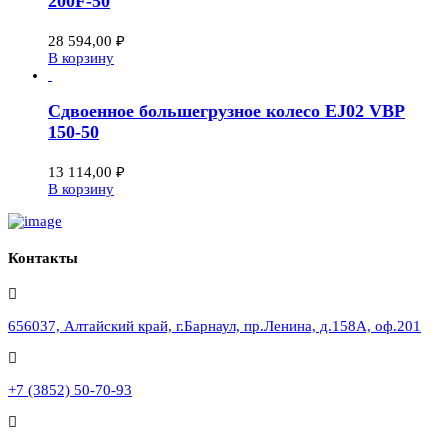
200F-50
28 594,00
₽
В корзину
Сдвоенное большегрузное колесо EJ02 VBP
150-50
13 114,00
₽
В корзину
Контакты
656037, Алтайский край, г.Барнаул, пр.Ленина, д.158А, оф.201
+7 (3852) 50-70-93