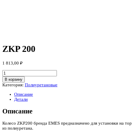
ZKP 200
1 813,00
₽
Количество
товара
В корзину
ZKP
Категория:
Полиуретановые
200
Описание
Детали
Описание
Колесо ZKP200 бренда EMES предназначено для установки на торго
из полиуретана.