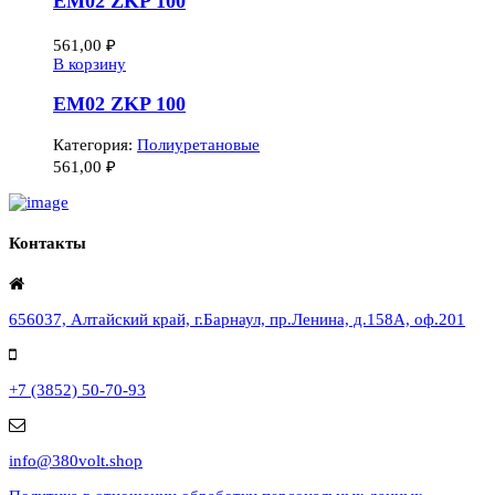
EM02 ZKP 100
561,00
₽
В корзину
EM02 ZKP 100
Категория:
Полиуретановые
561,00
₽
Контакты
656037, Алтайский край, г.Барнаул, пр.Ленина, д.158А, оф.201
+7 (3852) 50-70-93
info@380volt.shop