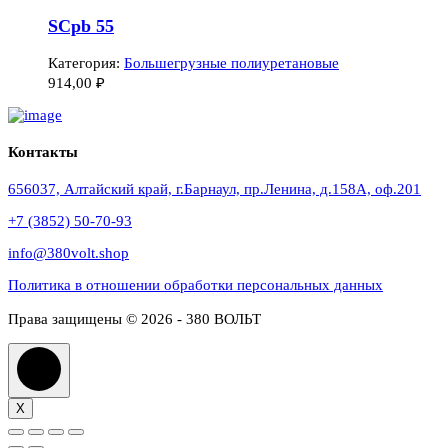
SCpb 55
Категория:
Большегрузные полиуретановые
914,00
₽
Контакты
656037, Алтайский край, г.Барнаул, пр.Ленина, д.158А, оф.201
+7 (3852) 50-70-93
info@380volt.shop
Политика в отношении обработки персональных данных
Права защищены © 2026 - 380 ВОЛЬТ
X