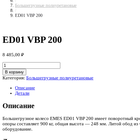
/
Большегрузные полиуретановые
/
ED01 VBP 200
ED01 VBP 200
8 485,00
₽
Количество
товара
В корзину
ED01
Категория:
Большегрузные полиуретановые
VBP
200
Описание
Детали
Описание
Большегрузное колесо EMES ED01 VBP 200 имеет поворотный кро
опоры составляет 900 кг, общая высота — 248 мм. Литой обод из
оборудование.