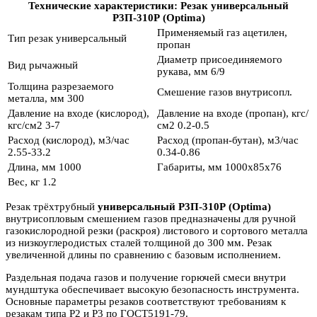
Технические характеристики: Резак универсальный
Р3П-310Р (Optima)
Применяемый газ
ацетилен,
Тип
резак универсальный
пропан
Диаметр присоединяемого
Вид
рычажный
рукава, мм
6/9
Толщина разрезаемого
Смешение газов
внутрисопл.
металла, мм
300
Давление на входе (кислород),
Давление на входе (пропан), кгс/
кгс/см2
3-7
см2
0.2-0.5
Расход (кислород), м3/час
Расход (пропан-бутан), м3/час
2.55-33.2
0.34-0.86
Длина, мм
1000
Габариты, мм
1000x85x76
Вес, кг
1.2
Резак трёхтрубный
универсальный Р3П-310Р (Optima)
внутрисопловым смешением газов предназначены для ручной
газокислородной резки (раскроя) листового и сортового металла
из низкоуглеродистых сталей толщиной до 300 мм. Резак
увеличенной длины по сравнению с базовым исполнением.
Раздельная подача газов и получение горючей смеси внутри
мундштука обеспечивает высокую безопасность инструмента.
Основные параметры резаков соответствуют требованиям к
резакам типа Р2 и Р3 по ГОСТ5191-79.