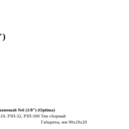
″)
ановый №6 (1/8″) (Optima)
310, Р3П-32, Р3П-500
Тип
сборный
Габариты, мм
90x20x20