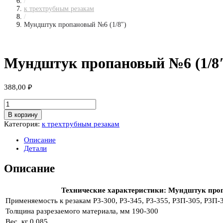
/
к трехтрубным резакам
/
Мундштук пропановый №6 (1/8″)
Мундштук пропановый №6 (1/8
388,00
₽
Количество
товара
В корзину
Мундштук
Категория:
к трехтрубным резакам
пропановый
№6
Описание
(1/8")
Детали
Описание
Технические характеристики: Мундштук проп
Применяемость к резакам
Р3-300, Р3-345, Р3-355, Р3П-305, Р3П-
Толщина разрезаемого материала, мм
190-300
Вес, кг
0.085