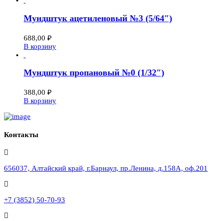
Мундштук ацетиленовый №3 (5/64″)
688,00
₽
В корзину
Мундштук пропановый №0 (1/32″)
388,00
₽
В корзину
Контакты
656037, Алтайский край, г.Барнаул, пр.Ленина, д.158А, оф.201
+7 (3852) 50-70-93