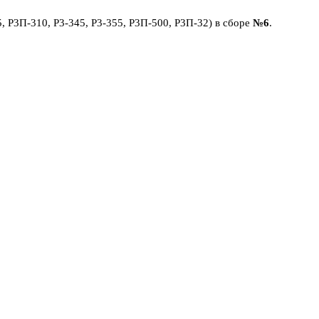
Р3П-310, Р3-345, Р3-355, Р3П-500, Р3П-32) в сборе
№6
.