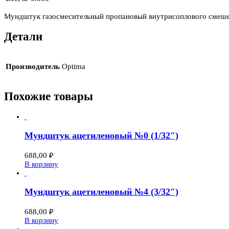
Мундштук газосмесительный пропановый внутрисоплового смешени
Детали
Производитель
Optima
Похожие товары
Мундштук ацетиленовый №0 (1/32″)
688,00
₽
В корзину
Мундштук ацетиленовый №4 (3/32″)
688,00
₽
В корзину