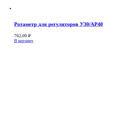
Ротаметр для регуляторов У30/АР40
762,00
₽
В корзину