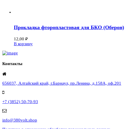
Прокладка фторопластовая для БКО (Оберон)
12,00
₽
В корзину
Контакты
656037, Алтайский край, г.Барнаул, пр.Ленина, д.158А, оф.201
+7 (3852) 50-70-93
info@380volt.shop