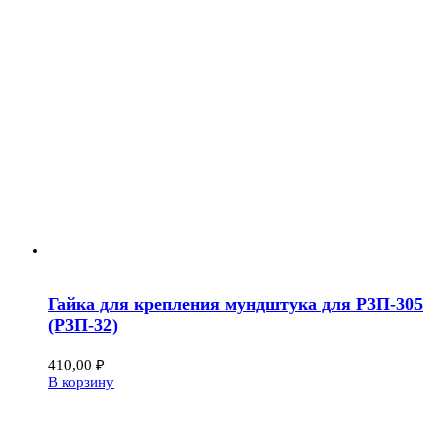
Гайка для крепления мундштука для Р3П-305
(Р3П-32)
410,00
₽
В корзину